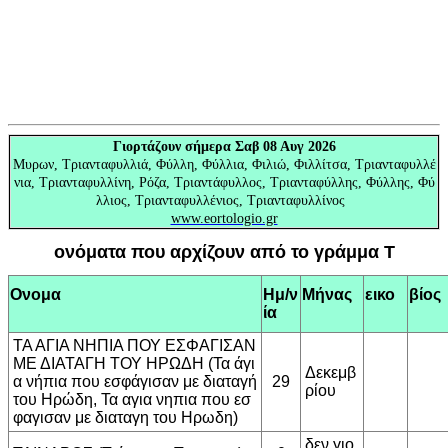
Γιορτάζουν
σήμερα Σαβ 08 Αυγ 2026
Μυρων, Τριανταφυλλιά, Φύλλη, Φύλλια, Φιλιώ, Φιλλίτσα, Τριανταφυλλέ
νια, Τριανταφυλλίνη, Ρόζα, Τριαντάφυλλος, Τριανταφύλλης, Φύλλης, Φύ
λλιος, Τριανταφυλλένιος, Τριανταφυλλίνος
www.eortologio.gr
ονόματα που αρχίζουν από το γράμμα Τ
Ονομα
Ημ/ν
Μήνας
εικο
βίος
ία
ΤΑ ΑΓΙΑ ΝΗΠΙΑ ΠΟΥ ΕΣΦΑΓΙΣΑΝ
ΜΕ ΔΙΑΤΑΓΗ ΤΟΥ ΗΡΩΔΗ (Τα άγι
Δεκεμβ
α νήπια που εσφάγισαν με διαταγή
29
ρίου
του Ηρώδη, Τα αγια νηπια που εσ
φαγισαν με διαταγη του Ηρωδη)
δεν γιο