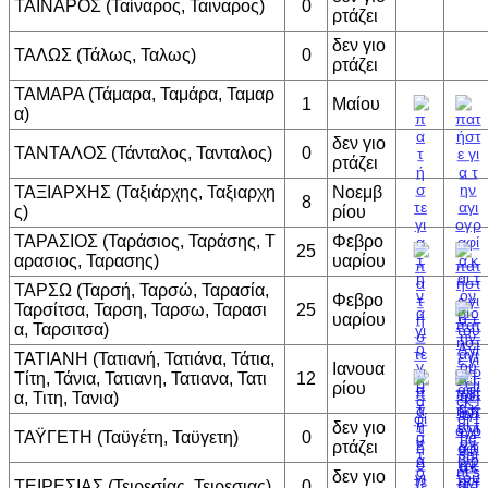
ΤΑΙΝΑΡΟΣ (Ταίναρος, Ταιναρος)
0
ρτάζει
δεν γιο
ΤΑΛΩΣ (Τάλως, Ταλως)
0
ρτάζει
ΤΑΜΑΡΑ (Τάμαρα, Ταμάρα, Ταμαρ
1
Μαίου
α)
δεν γιο
ΤΑΝΤΑΛΟΣ (Τάνταλος, Τανταλος)
0
ρτάζει
ΤΑΞΙΑΡΧΗΣ (Ταξιάρχης, Ταξιαρχη
Νοεμβ
8
ς)
ρίου
ΤΑΡΑΣΙΟΣ (Ταράσιος, Ταράσης, Τ
Φεβρο
25
αρασιος, Ταρασης)
υαρίου
ΤΑΡΣΩ (Ταρσή, Ταρσώ, Ταρασία,
Φεβρο
Ταρσίτσα, Ταρση, Ταρσω, Ταρασι
25
υαρίου
α, Ταρσιτσα)
ΤΑΤΙΑΝΗ (Τατιανή, Τατιάνα, Τάτια,
Ιανουα
Τίτη, Τάνια, Τατιανη, Τατιανα, Τατι
12
ρίου
α, Τιτη, Τανια)
δεν γιο
ΤΑΫΓΕΤΗ (Ταϋγέτη, Ταϋγετη)
0
ρτάζει
δεν γιο
ΤΕΙΡΕΣΙΑΣ (Τειρεσίας, Τειρεσιας)
0