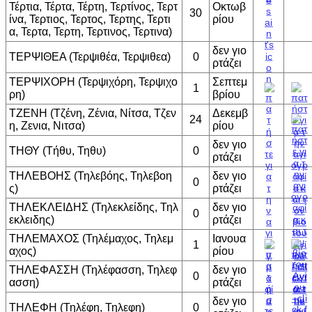
Τέρτια, Τέρτα, Τέρτη, Τερτίνος, Τερτ
Οκτωβ
30
ίνα, Τερτιος, Τερτος, Τερτης, Τερτι
ρίου
α, Τερτα, Τερτη, Τερτινος, Τερτινα)
δεν γιο
ΤΕΡΨΙΘΕΑ (Τερψιθέα, Τερψιθεα)
0
ρτάζει
ΤΕΡΨΙΧΟΡΗ (Τερψιχόρη, Τερψιχο
Σεπτεμ
1
ρη)
βρίου
ΤΖΕΝΗ (Τζένη, Ζένια, Νίτσα, Τζεν
Δεκεμβ
24
η, Ζενια, Νιτσα)
ρίου
δεν γιο
ΤΗΘΥ (Τήθυ, Τηθυ)
0
ρτάζει
ΤΗΛΕΒΟΗΣ (Τηλεβόης, Τηλεβοη
δεν γιο
0
ς)
ρτάζει
ΤΗΛΕΚΛΕΙΔΗΣ (Τηλεκλείδης, Τηλ
δεν γιο
0
εκλειδης)
ρτάζει
ΤΗΛΕΜΑΧΟΣ (Τηλέμαχος, Τηλεμ
Ιανουα
1
αχος)
ρίου
ΤΗΛΕΦΑΣΣΗ (Τηλέφασση, Τηλεφ
δεν γιο
0
ασση)
ρτάζει
δεν γιο
ΤΗΛΕΦΗ (Τηλέφη, Τηλεφη)
0